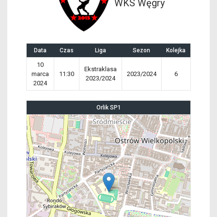
WKS Węgry
Data
Czas
Liga
Sezon
Kolejka
10
Ekstraklasa
marca
11:30
2023/2024
6
2023/2024
2024
Orlik SP1