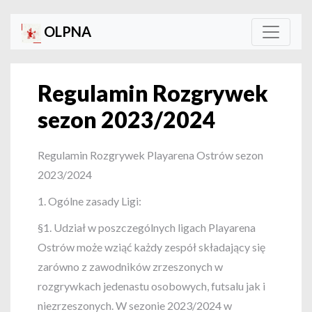
OLPNA
Regulamin Rozgrywek
sezon 2023/2024
Regulamin Rozgrywek Playarena Ostrów sezon
2023/2024
1. Ogólne zasady Ligi:
§1. Udział w poszczególnych ligach Playarena
Ostrów może wziąć każdy zespół składający się
zarówno z zawodników zrzeszonych w
rozgrywkach jedenastu osobowych, futsalu jak i
niezrzeszonych. W sezonie 2023/2024 w