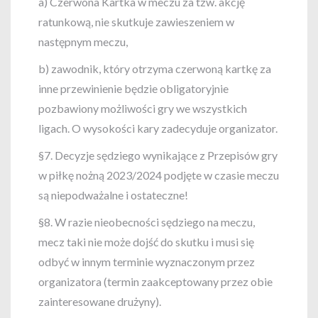
a) Czerwona Kartka w meczu za tzw. akcję
ratunkową, nie skutkuje zawieszeniem w
następnym meczu,
b) zawodnik, który otrzyma czerwoną kartkę za
inne przewinienie będzie obligatoryjnie
pozbawiony możliwości gry we wszystkich
ligach. O wysokości kary zadecyduje organizator.
§7. Decyzje sędziego wynikające z Przepisów gry
w piłkę nożną 2023/2024 podjęte w czasie meczu
są niepodważalne i ostateczne!
§8. W razie nieobecności sędziego na meczu,
mecz taki nie może dojść do skutku i musi się
odbyć w innym terminie wyznaczonym przez
organizatora (termin zaakceptowany przez obie
zainteresowane drużyny).