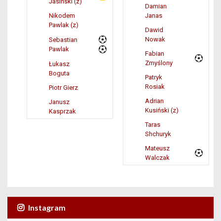
Jasiński (z)
Damian
Nikodem
Janas
Pawlak (z)
Dawid
Nowak
Sebastian
Pawlak
Fabian
Zmyślony
Łukasz
Boguta
Patryk
Rosiak
Piotr Gierz
Adrian
Janusz
Kusiński (z)
Kasprzak
Taras
Shchuryk
Mateusz
Walczak
Instagram