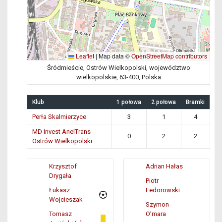
Leaflet
|
Map data ©
OpenStreetMap contributors
Śródmieście, Ostrów Wielkopolski, województwo
wielkopolskie, 63-400, Polska
Klub
1 połowa
2 połowa
Bramki
Perła Skalmierzyce
3
1
4
MD Invest AnelTrans
0
2
2
Ostrów Wielkopolski
Krzysztof
Adrian Hałas
Drygała
Piotr
Łukasz
Fedorowski
Wojcieszak
Szymon
Tomasz
O’mara