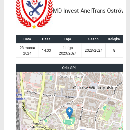
MD Invest AnelTrans Ostrów W
Data
Czas
Liga
Sezon
Kolejka
23 marca
1 Liga
14:00
2023/2024
8
2024
2023/2024
Orlik SP1