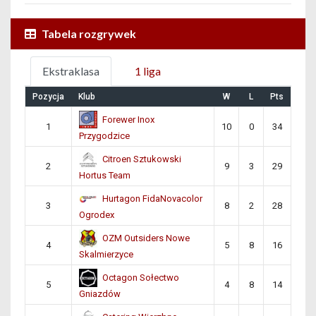
Tabela rozgrywek
Ekstraklasa
1 liga
Pozycja
Klub
W
L
Pts
Forewer Inox
1
10
0
34
Przygodzice
Citroen Sztukowski
2
9
3
29
Hortus Team
Hurtagon FidaNovacolor
3
8
2
28
Ogrodex
OZM Outsiders Nowe
4
5
8
16
Skalmierzyce
Octagon Sołectwo
5
4
8
14
Gniazdów