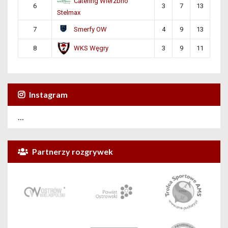
Catering Wierzbno
6
3
7
13
Stelmax
Smerfy OW
7
4
9
13
WKS Węgry
8
3
9
11
Instagram
…
Partnerzy rozgrywek