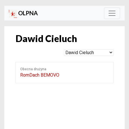
OLPNA
Dawid Cieluch
Obecna drużyna
RomDach BEMOVO