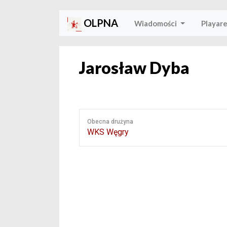
OLPNA
Wiadomości
Playar
Jarosław Dyba
Obecna drużyna
WKS Węgry